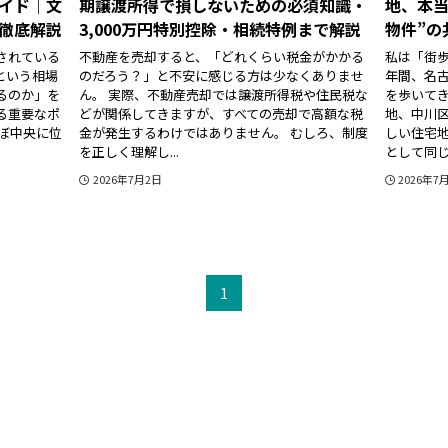
イド｜文
期譲渡所得で損しないための必須知識・
地、本当
徹底解説
3,000万円特別控除・相続特例まで解説
物件”の
されている
不動産を売却すると、「どれくらい税金がかかる
私は「街
という相場
のだろう？」と不安に感じる方は少なくありませ
年間、名
るのか」を
ん。 実際、不動産売却では譲渡所得税や住民税な
を歩いてき
る重要なポ
どが関係してきますが、すべての売却で高額な税
地、中川
ぼ中央に位
金が発生するわけではありません。 むしろ、制度
しい住宅地
を正しく理解し...
として同じ
2026年7月2日
2026年7
1